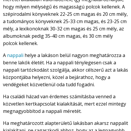
hogy milyen mélységű és magasságú polcok kellenek. A
szépirodalmi könyveknek 22-25 cm magas és 20 cm mély,
a tudományos könyveknek 25-33 cm magas, és 23-25 cm
mély, a lexikonoknak 30-32 cm magas és 25 cm mély, az
albumoknak pedig 35-40 cm magas, és 30 cm mély
polcok kellenek.
A
nappali
helye a lakáson belül nagyon meghatározza a
benne lakók életét. Ha a nappali ténylegesen csak a
nappali tartózkodást szolgálja, akkor célszerű azt a lakás
központjába helyezni, közel a bejárathoz, hogy a
vendégeket közvetlenül oda tudd fogadni.
Ha családi házad van érdemes számításba venned a
közvetlen kertkapcsolat kialakítását, mert ezzel mintegy
megnagyobbítod a nappali méretét.
Ha meghatározott alapterületű lakásban akarsz nappalit
kialakítani, ne ragaszkodj ahhoz, hogy az a legnagyobb