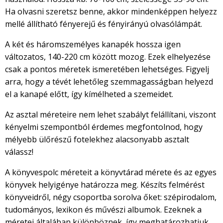
Ha olvasni szeretsz benne, akkor mindenképpen helyezz
mellé állítható fényerejű és fényirányú olvasólámpát.
A két és háromszemélyes kanapék hossza igen
változatos, 140-220 cm között mozog. Ezek elhelyezése
csak a pontos méretek ismeretében lehetséges. Figyelj
arra, hogy a tévét lehetőleg szemmagasságban helyezd
el a kanapé előtt, így kímélheted a szemeidet.
Az asztal méreteire nem lehet szabályt felállítani, viszont
kényelmi szempontból érdemes megfontolnod, hogy
mélyebb ülőrészű fotelekhez alacsonyabb asztalt
válassz!
A könyvespolc méreteit a könyvtárad mérete és az egyes
könyvek helyigénye határozza meg. Készíts felmérést
könyveidről, négy csoportba sorolva őket: szépirodalom,
tudományos, lexikon és művészi albumok. Ezeknek a
méretei általában különböznek, így meghatározhatjuk,