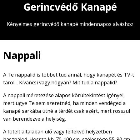
Gerincvédő Kanapé
Kényelmes gerincvédő kanapé mindennapos alváshoz
Nappali
A Te nappalid is többet tud annál, hogy kanapét és TV-t
tárol… Kíváncsi vagy hogyan? Mit tud a nappalid?
A nappali méretezése alapos körültekintést igényel,
mert ugye Te sem szeretnéd, ha minden vendéged a
kanapé sarkába ütné a térdét csak azért, mert rosszul
van berendezve a helyiség.
A fotelt általában ülő vagy félfekvő helyzetben
használod. Hossza kb. 70-100 cm, szélessége 55-90 cm.