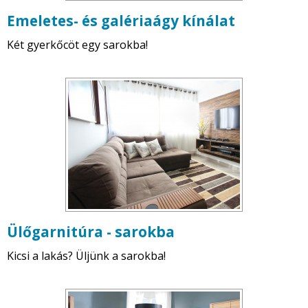
Emeletes- és galériaágy kínálat
Két gyerkőcöt egy sarokba!
Ülőgarnitúra - sarokba
Kicsi a lakás? Üljünk a sarokba!