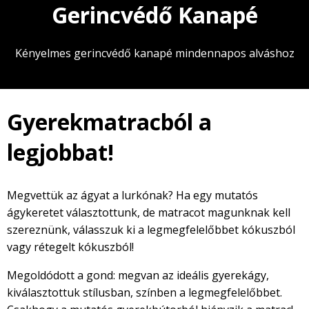
Gerincvédő Kanapé
Kényelmes gerincvédő kanapé mindennapos alváshoz
Gyerekmatracból a
legjobbat!
Megvettük az ágyat a lurkónak? Ha egy mutatós
ágykeretet választottunk, de matracot magunknak kell
szereznünk, válasszuk ki a legmegfelelőbbet kókuszból
vagy rétegelt kókuszból!
Megoldódott a gond: megvan az ideális gyerekágy,
kiválasztottuk stílusban, színben a legmegfelelőbbet.