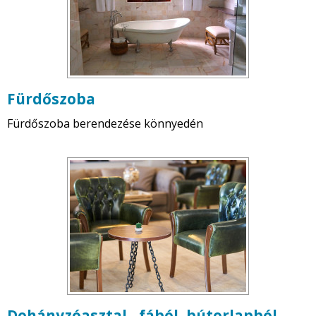
Fürdőszoba
Fürdőszoba berendezése könnyedén
Dohányzóasztal - fából, bútorlapból