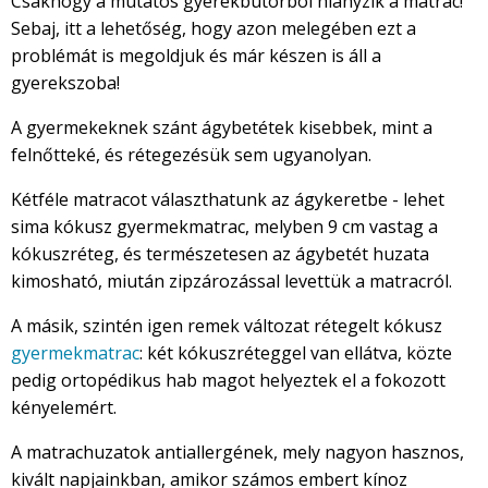
Csakhogy a mutatós gyerekbútorból hiányzik a matrac!
Sebaj, itt a lehetőség, hogy azon melegében ezt a
problémát is megoldjuk és már készen is áll a
gyerekszoba!
A gyermekeknek szánt ágybetétek kisebbek, mint a
felnőtteké, és rétegezésük sem ugyanolyan.
Kétféle matracot választhatunk az ágykeretbe - lehet
sima kókusz gyermekmatrac, melyben 9 cm vastag a
kókuszréteg, és természetesen az ágybetét huzata
kimosható, miután zipzározással levettük a matracról.
A másik, szintén igen remek változat rétegelt kókusz
gyermekmatrac
: két kókuszréteggel van ellátva, közte
pedig ortopédikus hab magot helyeztek el a fokozott
kényelemért.
A matrachuzatok antiallergének, mely nagyon hasznos,
kivált napjainkban, amikor számos embert kínoz