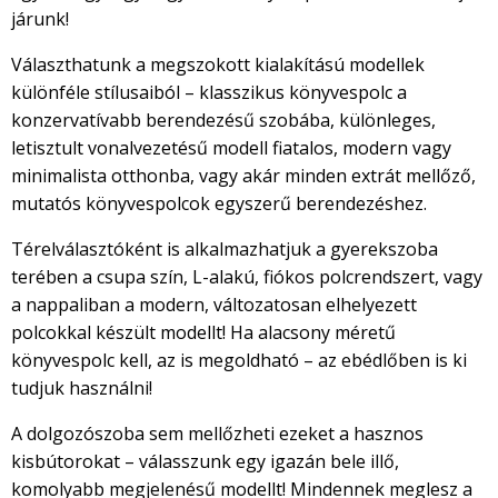
járunk!
Választhatunk a megszokott kialakítású modellek
különféle stílusaiból – klasszikus könyvespolc a
konzervatívabb berendezésű szobába, különleges,
letisztult vonalvezetésű modell fiatalos, modern vagy
minimalista otthonba, vagy akár minden extrát mellőző,
mutatós könyvespolcok egyszerű berendezéshez.
Térelválasztóként is alkalmazhatjuk a gyerekszoba
terében a csupa szín, L-alakú, fiókos polcrendszert, vagy
a nappaliban a modern, változatosan elhelyezett
polcokkal készült modellt! Ha alacsony méretű
könyvespolc kell, az is megoldható – az ebédlőben is ki
tudjuk használni!
A dolgozószoba sem mellőzheti ezeket a hasznos
kisbútorokat – válasszunk egy igazán bele illő,
komolyabb megjelenésű modellt! Mindennek meglesz a