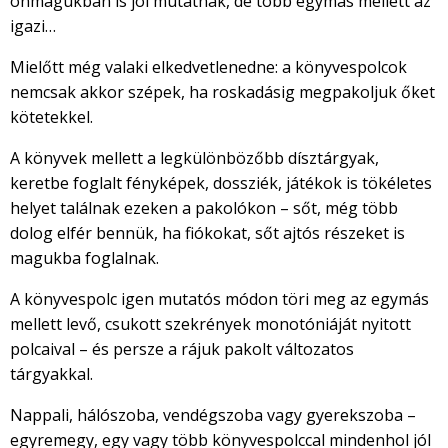
önmagukban is jól mutatnak, de több egymás mellett az
igazi…
Mielőtt még valaki elkedvetlenedne: a könyvespolcok
nemcsak akkor szépek, ha roskadásig megpakoljuk őket
kötetekkel.
A könyvek mellett a legkülönbözőbb dísztárgyak,
keretbe foglalt fényképek, dossziék, játékok is tökéletes
helyet találnak ezeken a pakolókon – sőt, még több
dolog elfér bennük, ha fiókokat, sőt ajtós részeket is
magukba foglalnak.
A könyvespolc igen mutatós módon töri meg az egymás
mellett levő, csukott szekrények monotóniáját nyitott
polcaival – és persze a rájuk pakolt változatos
tárgyakkal.
Nappali, hálószoba, vendégszoba vagy gyerekszoba –
egyremegy, egy vagy több könyvespolccal mindenhol jól