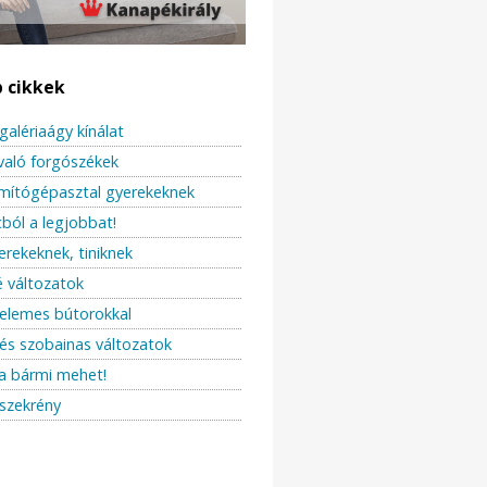
b cikkek
galériaágy kínálat
való forgószékek
ámítógépasztal gyerekeknek
ból a legjobbat!
erekeknek, tiniknek
 változatok
elemes bútorokkal
és szobainas változatok
a bármi mehet!
szekrény