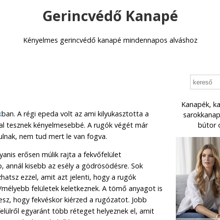
Gerincvédő Kanapé
Kényelmes gerincvédő kanapé mindennapos alváshoz
Kanapék, ka
k
ban. A régi epeda volt az ami kilyukasztotta a
sarokkanapé
al tesznek kényelmesebbé. A rugók végét már
bútor 
dulnak, nem tud mert le van fogva.
yanis erősen múlik rajta a fekvőfelület
, annál kisebb az esély a gödrösödésre. Sok
atsz ezzel, amit azt jelenti, hogy a rugók
élyebb felületek keletkeznek. A tömő anyagot is
tesz, hogy fekvéskor kiérzed a rugózatot. Jobb
-felülről egyaránt több réteget helyeznek el, amit