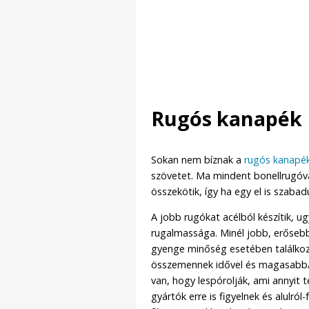
Rugós kanapék
Sokan nem bíznak a
rugós kanapé
szövetet. Ma mindent bonellrugóv
összekötik, így ha egy el is szaba
A jobb rugókat acélból készítik, ug
rugalmassága. Minél jobb, erősebb
gyenge minőség esetében találkozh
összemennek idővel és magasabb/m
van, hogy lespórolják, ami annyit 
gyártók erre is figyelnek és alulról