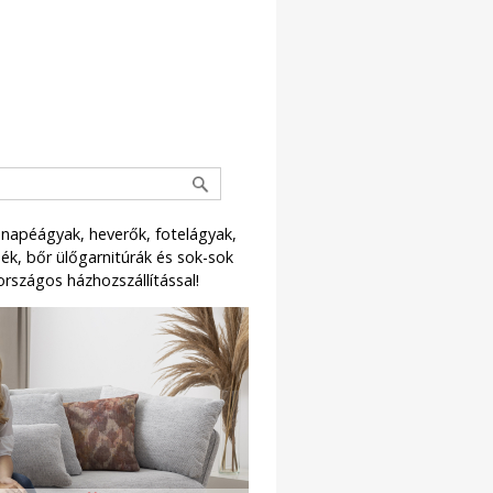
napéágyak, heverők, fotelágyak,
k, bőr ülőgarnitúrák és sok-sok
országos házhozszállítással!