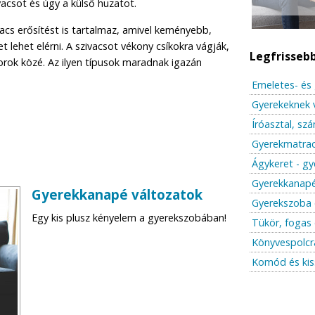
vacsot és úgy a külső huzatot.
acs erősítést is tartalmaz, amivel keményebb,
 lehet elérni. A szivacsot vékony csíkokra vágják,
Legfrisseb
sorok közé. Az ilyen típusok maradnak igazán
Emeletes- és 
Gyerekeknek 
Íróasztal, sz
Gyerekmatrac
Ágykeret - gy
Gyerekkanapé
Gyerekkanapé változatok
Gyerekszoba 
Egy kis plusz kényelem a gyerekszobában!
Tükör, fogas 
Könyvespolcr
Komód és kis