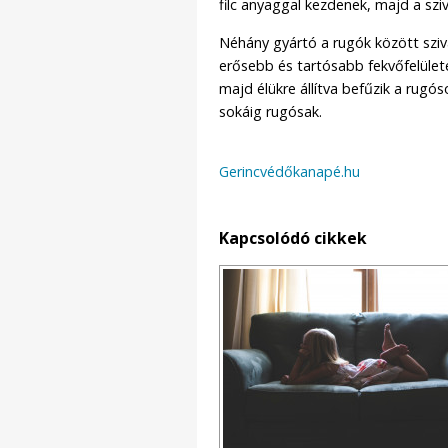
filc anyaggal kezdenek, majd a szi
Néhány gyártó a rugók között sziv
erősebb és tartósabb fekvőfelületet
majd élükre állítva befűzik a rugó
sokáig rugósak.
Gerincvédőkanapé.hu
Kapcsolódó cikkek