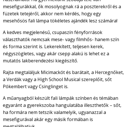
mesefigurákkal, ők mosolyognak rá a poszterekről és a
füzetek tetejéről, akkor nem kérdés, hogy egy
mesehősös fali lámpa tökéletes ajándék lesz számára!
A kedves megjelenésű, csupaszín fényforrások
választhatók nemcsak mese- vagy filmhős- hanem szín
és forma szerint is. Lekerekített, teljesen kerek,
négyszögletes, vagy akár csepp alakú is lehet ez a
mutatós lakberendezési kiegészítő.
Rajta megtaláljuk Micimackót és barátait, a Hercegnőket,
a Verdák vagy a High School Musical szereplőit, sőt
Pókembert vagy Csinglinget is.
A műanyagból készült fali lámpák színben és témában
egyaránt a gyerekszoba hangulatába illeszthetők – sőt,
ha formára nem tetszik valamelyik, ugyanazzal a
mesefigurával akár egy másik formában is
megtalálhatjuk.