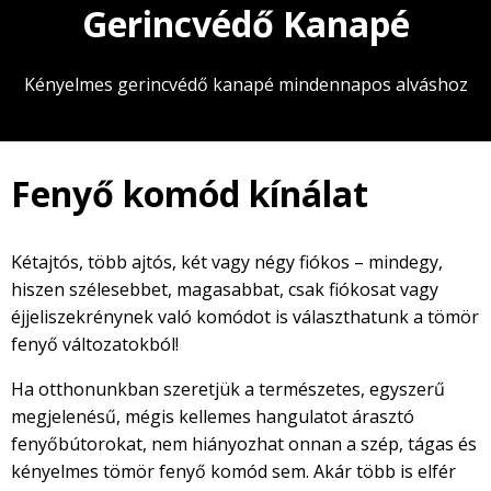
Gerincvédő Kanapé
Kényelmes gerincvédő kanapé mindennapos alváshoz
Fenyő komód kínálat
Kétajtós, több ajtós, két vagy négy fiókos – mindegy,
hiszen szélesebbet, magasabbat, csak fiókosat vagy
éjjeliszekrénynek való komódot is választhatunk a tömör
fenyő változatokból!
Ha otthonunkban szeretjük a természetes, egyszerű
megjelenésű, mégis kellemes hangulatot árasztó
fenyőbútorokat, nem hiányozhat onnan a szép, tágas és
kényelmes tömör fenyő komód sem. Akár több is elfér