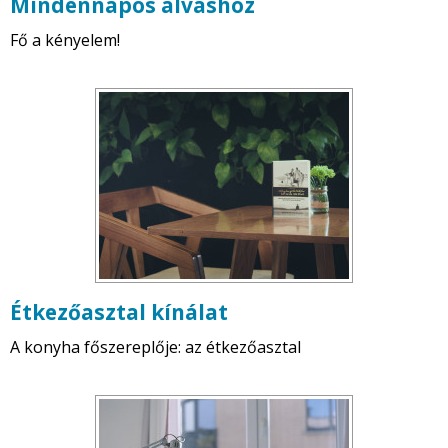
Mindennapos alváshoz
Fő a kényelem!
Étkezőasztal kínálat
A konyha főszereplője: az étkezőasztal