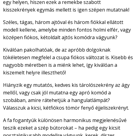
egy helyen, hiszen ezek a remekbe szabott
kisszekrények egymás mellett is igen szépen mutatnak!
Széles, tágas, három ajtóval és három fiókkal ellátott
modell kellene, amelybe minden fontos holmi elfér, vagy
középen fiókos, kétoldalt ajtós komódra vágyunk?
Kiválóan pakolhatóak, de az apróbb dolgoknak
tökéletesen megfelel a csupa fiókos változat is. Kisebb és
nagyobb méretben is a miénk lehet, így kiválóan a
kiszemelt helyre illeszthető!
Hiányzik egy mutatós, kedves kis tárolószekrény az ágy
mellől, vagy csak jól mutatna egy apró komód a
szobában, amire rátehetjük a hangulatlámpát?
Válasszuk a kicsi, kétfiókos tömör fenyő éjjeliszekrényt.
A fa fogantyúk különösen harmonikus megjelenésűvé
teszik ezeket a szép bútorokat – ha pedig egy kicsit
nosztalgikusabb modellre vágyunk, kerek, díszes