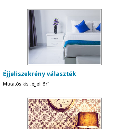
Éjjeliszekrény választék
Mutatós kis „éjjeli őr”