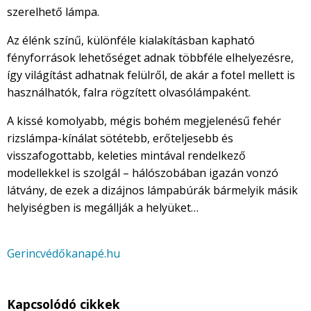
szerelhető lámpa.
Az élénk színű, különféle kialakításban kapható
fényforrások lehetőséget adnak többféle elhelyezésre,
így világítást adhatnak felülről, de akár a fotel mellett is
használhatók, falra rögzített olvasólámpaként.
A kissé komolyabb, mégis bohém megjelenésű fehér
rizslámpa-kínálat sötétebb, erőteljesebb és
visszafogottabb, keleties mintával rendelkező
modellekkel is szolgál – hálószobában igazán vonzó
látvány, de ezek a dizájnos lámpabúrák bármelyik másik
helyiségben is megállják a helyüket…
Gerincvédőkanapé.hu
Kapcsolódó cikkek