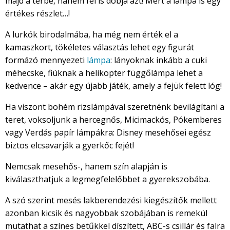
majd a térbe, hanem fel is dobja azt! Mert a lámpa is egy
értékes részlet…!
A lurkók birodalmába, ha még nem érték el a
kamaszkort, tökéletes választás lehet egy figurát
formázó mennyezeti
lámpa
: lányoknak inkább a cuki
méhecske, fiúknak a helikopter függőlámpa lehet a
kedvence – akár egy újabb játék, amely a fejük felett lóg!
Ha viszont bohém rizslámpával szeretnénk bevilágítani a
teret, voksoljunk a hercegnős, Micimackós, Pókemberes
vagy Verdás papír lámpákra: Disney mesehősei egész
biztos elcsavarják a gyerkőc fejét!
Nemcsak mesehős-, hanem szín alapján is
kiválaszthatjuk a legmegfelelőbbet a gyerekszobába.
A szó szerint mesés lakberendezési kiegészítők mellett
azonban kicsik és nagyobbak szobájában is remekül
mutathat a színes betűkkel díszített, ABC-s csillár és falra