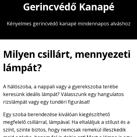
Gerincvédő Kanapé
Kényelmes gerincvédő kanapé mindennapos alváshoz
Milyen csillárt, mennyezeti
lámpát?
A hálószoba, a nappali vagy a gyerekszoba terébe
keresünk ideális lámpát? Válasszunk egy hangulatos
rizslámpát vagy egy tündéri figurásat!
Egy szoba berendezése kiválóan kiegészíthető
megfelelő csillárral, lámpával. Ha eltaláljuk a stílust és a
színt, szinte biztos, hogy nemcsak remekül illeszkedik