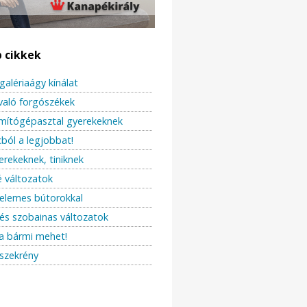
b cikkek
galériaágy kínálat
való forgószékek
ámítógépasztal gyerekeknek
ból a legjobbat!
erekeknek, tiniknek
 változatok
elemes bútorokkal
és szobainas változatok
a bármi mehet!
szekrény