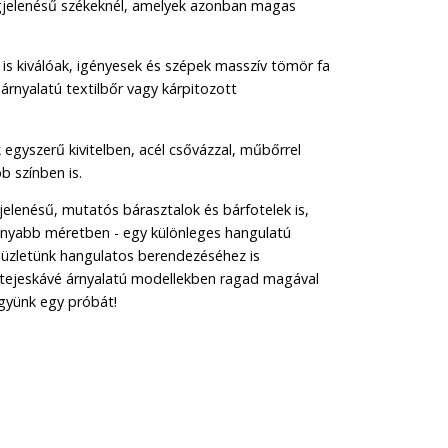
elenésű székeknél, amelyek azonban magas
is kiválóak, igényesek és szépek masszív tömör fa
 árnyalatú textilbőr vagy kárpitozott
egyszerű kivitelben, acél csővázzal, műbőrrel
b színben is.
elenésű, mutatós bárasztalok és bárfotelek is,
onyabb méretben - egy különleges hangulatú
s üzletünk hangulatos berendezéséhez is
n tejeskávé árnyalatú modellekben ragad magával
gyünk egy próbát!