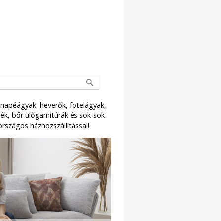
napéágyak, heverők, fotelágyak,
k, bőr ülőgarnitúrák és sok-sok
országos házhozszállítással!