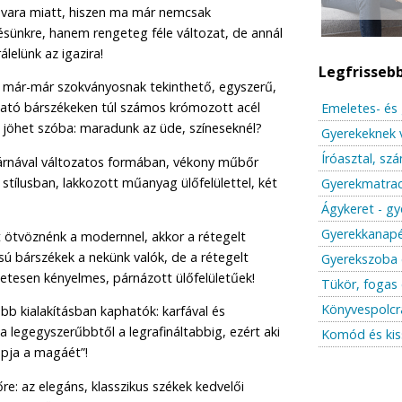
avara miatt, hiszen ma már nemcsak
zésünkre, hanem rengeteg féle változat, de annál
lelünk az igazira!
Legfrisseb
a már-már szokványosnak tekinthető, egyszerű,
ható bárszékeken túl számos krómozott acél
Emeletes- és 
at jöhet szóba: maradunk az üde, színeseknél?
Gyerekeknek 
Íróasztal, sz
párnával változatos formában, vékony műbőr
a stílusban, lakkozott műanyag ülőfelülettel, két
Gyerekmatrac
Ágykeret - gy
Gyerekkanapé
ötvöznénk a modernnel, akkor a rétegelt
ású bárszékek a nekünk valók, de a rétegelt
Gyerekszoba 
letesen kényelmes, párnázott ülőfelületűek!
Tükör, fogas 
Könyvespolcr
bb kialakításban kaphatók: karfával és
a legegyszerűbbtől a legrafináltabbig, ezért aki
Komód és kis
apja a magáét”!
e: az elegáns, klasszikus székek kedvelői