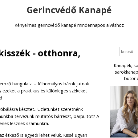
Gerincvédő Kanapé
Kényelmes gerincvédő kanapé mindennapos alváshoz
kisszék - otthonra,
Kanapék, ka
sarokkanapé
bútor 
lemző hangulata – félhomályos bárok jutnak
y ezeket a praktikus és különleges székeket
!
róbálásra késztet…Üzletünket szeretnénk
nunkba tervezünk mutatós bárrészt, bárpultot? A
lenek lesznek számunkra.
az étkező is egyedi lehet velük. Kissé ugyan