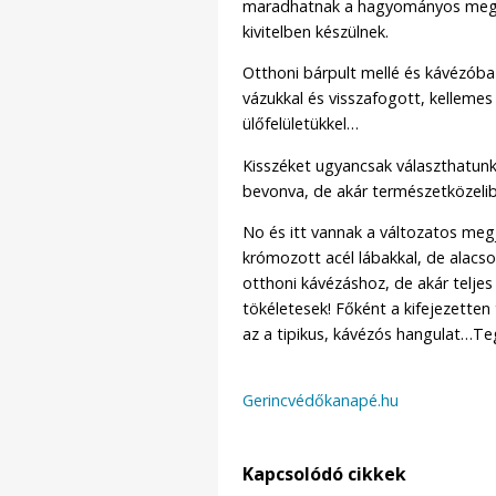
maradhatnak a hagyományos megj
kivitelben készülnek.
Otthoni bárpult mellé és kávézóba 
vázukkal és visszafogott, kellemes
ülőfelületükkel…
Kisszéket ugyancsak választhatunk 
bevonva, de akár természetközelib
No és itt vannak a változatos megj
krómozott acél lábakkal, de alacs
otthoni kávézáshoz, de akár telje
tökéletesek! Főként a kifejezette
az a tipikus, kávézós hangulat…Te
Gerincvédőkanapé.hu
Kapcsolódó cikkek