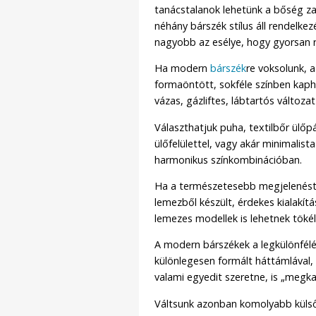
tanácstalanok lehetünk a bőség z
néhány bárszék stílus áll rendelke
nagyobb az esélye, hogy gyorsan rá
Ha modern
bárszék
re voksolunk, 
formaöntött, sokféle színben kap
vázas, gázliftes, lábtartós változ
Választhatjuk puha, textilbőr ülő
ülőfelülettel, vagy akár minimalist
harmonikus színkombinációban.
Ha a természetesebb megjelenést 
lemezből készült, érdekes kialakít
lemezes modellek is lehetnek töké
A modern bárszékek a legkülönfélé
különlegesen formált háttámlával, 
valami egyedit szeretne, is „megk
Váltsunk azonban komolyabb külsőr