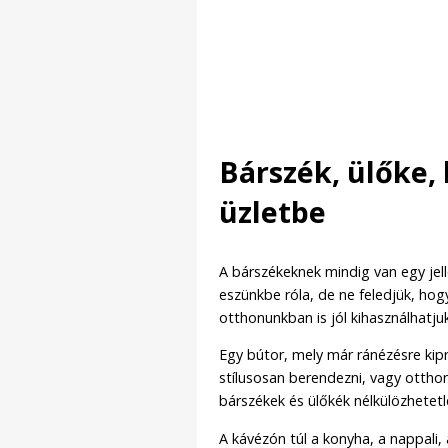
Bárszék, ülőke, 
üzletbe
A bárszékeknek mindig van egy jel
eszünkbe róla, de ne feledjük, hog
otthonunkban is jól kihasználhatjuk
Egy bútor, mely már ránézésre kip
stílusosan berendezni, vagy ottho
bárszékek és ülőkék nélkülözhetet
A kávézón túl a konyha, a nappali, 