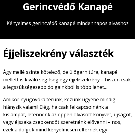
Gerincvédő Kanapé
Kényelmes gerincvédő kanapé mindennapos alváshoz
Éjjeliszekrény választék
Ágy mellé szinte kötelező, de ülőgarnitúra, kanapé
mellett is kiváló segítség egy éjjeliszekrény – hiszen csak
a legszükségesebb dolgainkból is több lehet…
Amikor nyugovóra térünk, kezünk ügyébe mindig
hiányzik valami! Elég, ha csak felkapcsolnánk a
kislámpát, letennénk az éppen olvasott könyvet, újságot,
vagy éjszaka zsebkendőt szeretnénk elővenni – nos,
ezek a dolgok mind kényelmesen elférnek egy