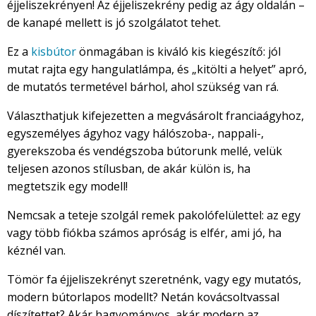
éjjeliszekrényen! Az éjjeliszekrény pedig az ágy oldalán –
de kanapé mellett is jó szolgálatot tehet.
Ez a
kisbútor
önmagában is kiváló kis kiegészítő: jól
mutat rajta egy hangulatlámpa, és „kitölti a helyet” apró,
de mutatós termetével bárhol, ahol szükség van rá.
Választhatjuk kifejezetten a megvásárolt franciaágyhoz,
egyszemélyes ágyhoz vagy hálószoba-, nappali-,
gyerekszoba és vendégszoba bútorunk mellé, velük
teljesen azonos stílusban, de akár külön is, ha
megtetszik egy modell!
Nemcsak a teteje szolgál remek pakolófelülettel: az egy
vagy több fiókba számos apróság is elfér, ami jó, ha
kéznél van.
Tömör fa éjjeliszekrényt szeretnénk, vagy egy mutatós,
modern bútorlapos modellt? Netán kovácsoltvassal
díszítettet? Akár hagyományos, akár modern az